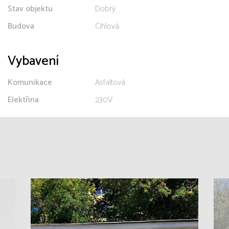
Stav objektu
Dobrý
Budova
Cihlová
Vybavení
Komunikace
Asfaltová
Elektřina
230V