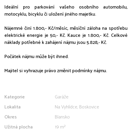
Ideální pro parkování vašeho osobního automobilu,
motocyklu, bicyklu či uložení jiného majetku.
Nájemné činí 1.800,- Kč/měsíc, měsíční záloha na spotřebu
elektrické energie je 50,- Kč. Kauce je 1.800,- Kč. Celkové
náklady potřebné k zahájení nájmu jsou 5.828,- Kč.
Počátek nájmu může být ihned.
Majitel si vyhrazuje právo změnit podmínky nájmu.
Kategorie
Garáže
Lokalita
Na Vyhlídce, Boskovice
Okres
Blansko
Užitná plocha
19 m²