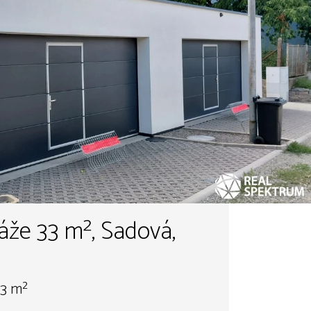
áže 33 m², Sadová,
33 m²