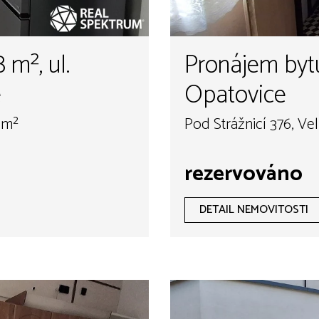
m², ul.
Pronájem bytu
e
Opatovice
 m²
Pod Strážnicí 376, Ve
rezervováno
DETAIL NEMOVITOSTI