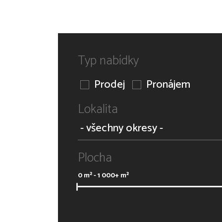
Typ nabídky
Prodej
Pronájem
Lokalita
Plocha
0
m² -
1 000+
m²