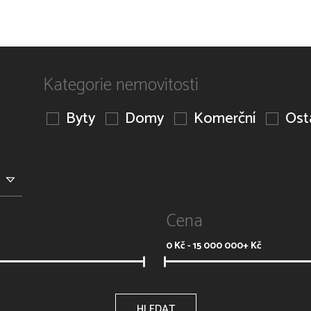
Kategorie nemovitosti
Byty
Domy
Komerční
Ost
Cena
0
Kč -
15 000 000+
Kč
HLEDAT