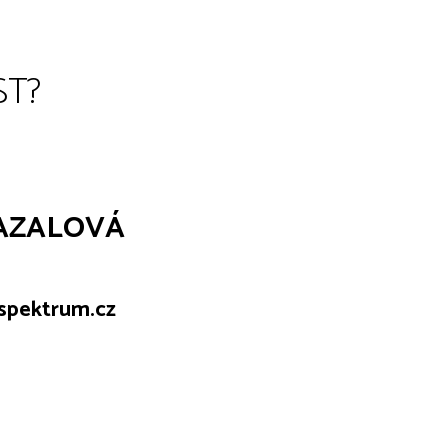
ST?
MAZALOVÁ
lspektrum.cz