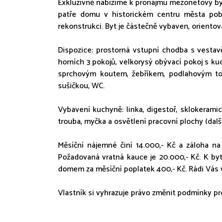
Exkluzivně nabízíme k pronájmu mezonetový by
patře domu v historickém centru města pob
rekonstrukci. Byt je částečně vybaven, orien
Dispozice: prostorná vstupní chodba s vesta
horních 3 pokojů, velkorysý obývací pokoj s 
sprchovým koutem, žebříkem, podlahovým top
sušičkou, WC.
Vybavení kuchyně: linka, digestoř, sklokerami
trouba, myčka a osvětlení pracovní plochy (dal
Měsíční nájemné činí 14.000,- Kč a záloha na
Požadovaná vratná kauce je 20.000,- Kč. K byt
domem za měsíční poplatek 400,- Kč. Rádi Vás
Vlastník si vyhrazuje právo změnit podmínky p