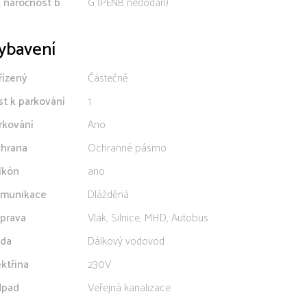
. náročnost b.
G (PENB nedodán)
ybavení
řízený
Částečně
st k parkování
1
rkování
Ano
hrana
Ochranné pásmo
lkón
ano
munikace
Dlážděná
prava
Vlak, Silnice, MHD, Autobus
da
Dálkový vodovod
ektřina
230V
pad
Veřejná kanalizace