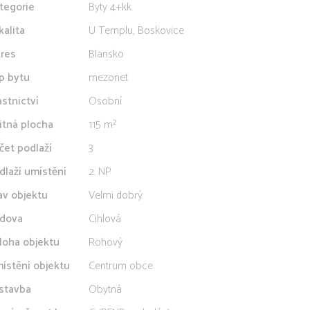
tegorie
Byty 4+kk
kalita
U Templu, Boskovice
res
Blansko
p bytu
mezonet
astnictví
Osobní
itná plocha
115 m²
čet podlaží
3
dlaží umístění
2. NP
av objektu
Velmi dobrý
dova
Cihlová
loha objektu
Rohový
ístění objektu
Centrum obce
stavba
Obytná