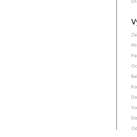
En
V
Za
Mí
Pa
Oc
Ba
Ko
Do
Vo
El
Od