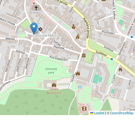
Leaflet
|
©
OpenStreetMap