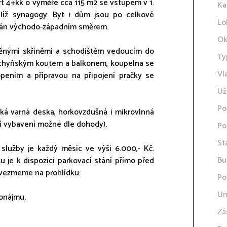
t 4+kk o výměře cca 115 m2 se vstupem v 1.
Ka
líž synagogy. Byt i dům jsou po celkové
Lo
tován východo-západním směrem.
Ok
věnými skříněmi a schodištěm vedoucím do
Ty
kuchyňským koutem a balkonem, koupelna se
Vl
ením a přípravou na připojení pračky se
Už
Po
cká varná deska, horkovzdušná i mikrovlnná
ší vybavení možné dle dohody).
Po
St
 služby je každý měsíc ve výši 6.000,- Kč.
Bu
u je k dispozici parkovací stání přímo před
 vezmeme na prohlídku.
Po
Um
ronájmu.
Zá