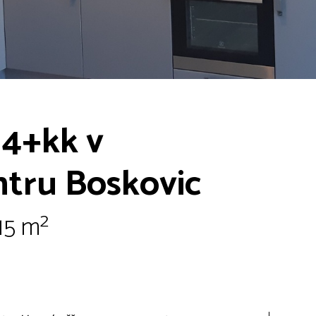
 4+kk v
ntru Boskovic
15 m²