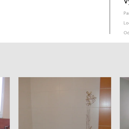
V
Pa
Lo
Od