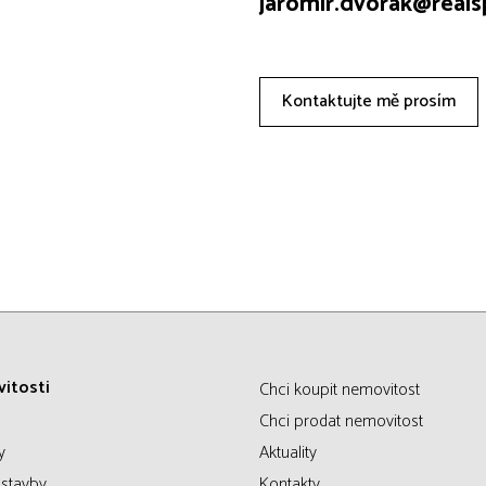
jaromir.dvorak@real
Kontaktujte mě prosím
itosti
Chci koupit nemovitost
Chci prodat nemovitost
y
Aktuality
stavby
Kontakty