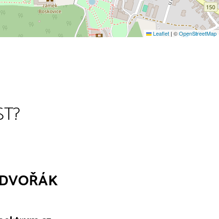
Leaflet
|
©
OpenStreetMap
ST?
 DVOŘÁK