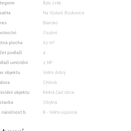
tegorie
Byty 2+kk
kalita
Na Výsluní, Boskovice
res
Blansko
astnictví
Osobní
itná plocha
62 m²
čet podlaží
4
dlaží umístění
2. NP
av objektu
Velmi dobrý
dova
Cihlová
ístění objektu
Klidná část obce
stavba
Obytná
. náročnost b.
B - Velmi úsporná