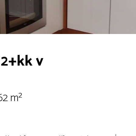
 2+kk v
 62 m²