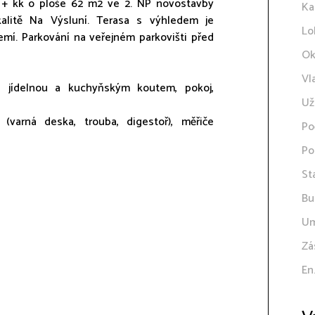
 + kk o ploše 62 m2 ve 2. NP novostavby
Ka
alitě Na Výsluní. Terasa s výhledem je
Lo
zemí. Parkování na veřejném parkovišti před
Ok
Vl
s jídelnou a kuchyňským koutem, pokoj,
Už
(varná deska, trouba, digestoř), měřiče
Po
Po
St
Bu
Um
Zá
En