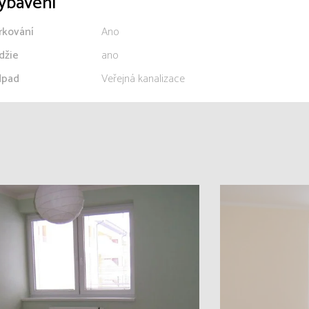
ybavení
rkování
Ano
džie
ano
pad
Veřejná kanalizace