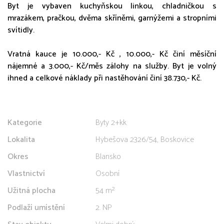
Byt je vybaven kuchyňskou linkou, chladničkou s
mrazákem, pračkou, dvěma skříněmi, garnýžemi a stropními
svítidly.
Vratná kauce je 10.000,- Kč , 10.000,- Kč činí měsíční
nájemné a 3.000,- Kč/měs zálohy na služby. Byt je volný
ihned a celkové náklady při nastěhování činí 38.730,- Kč.
Kategorie
Byty 2+kk
Lokalita
Hybešova 2326/54, Boskovice
Okres
Blansko
Vlastnictví
Osobní
Užitná plocha
54 m²
Podlaží umístění
2. NP