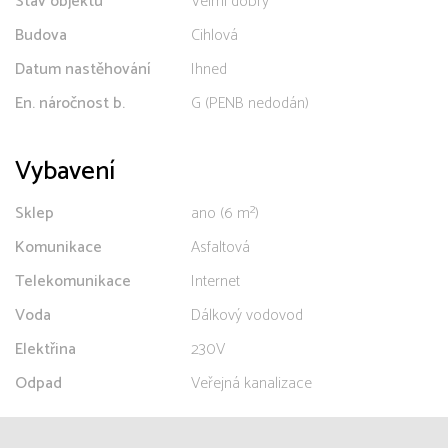
Stav objektu
Velmi dobrý
Budova
Cihlová
Datum nastěhování
Ihned
En. náročnost b.
G (PENB nedodán)
Vybavení
Sklep
ano (6 m²)
Komunikace
Asfaltová
Telekomunikace
Internet
Voda
Dálkový vodovod
Elektřina
230V
Odpad
Veřejná kanalizace