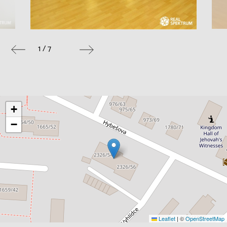
1 / 7
+
−
Leaflet
|
©
OpenStreetMap