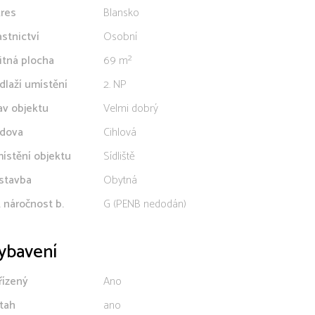
res
Blansko
astnictví
Osobní
itná plocha
69 m²
dlaží umístění
2. NP
av objektu
Velmi dobrý
dova
Cihlová
ístění objektu
Sídliště
stavba
Obytná
. náročnost b.
G (PENB nedodán)
ybavení
řízený
Ano
tah
ano