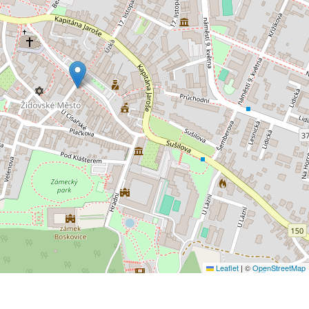
Leaflet
|
©
OpenStreetMap