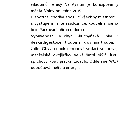
viladomů Terasy Na Výsluní je koncipován j
města. Volný od ledna 2015.
Dispozice: chodba spojující všechny místnosti,
s výstupem na terasu,ložnice, koupelna, samos
box. Parkování přímo u domu.
Vybavenost: Kuchyň -kuchyňská linka s
deska,digestoř,el. trouba, mikrovlnná trouba, m
židle. Obývací pokoj –rohová sedací souprava,
manželské dvojlůžko, velká šatní skříň. Ko
sprchový kout, pračka, zrcadlo. Oddělené WC. 
odpočtová měřidla energií.