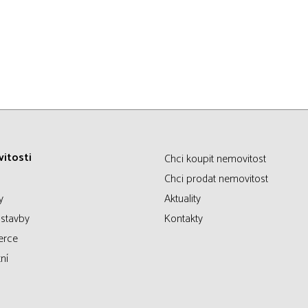
itosti
Chci koupit nemovitost
Chci prodat nemovitost
y
Aktuality
stavby
Kontakty
erce
ní