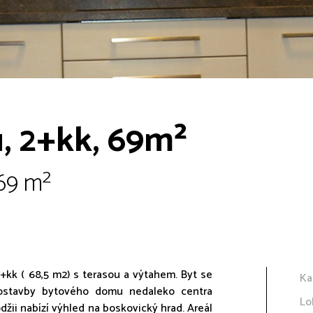
, 2+kk, 69m²
 69 m²
+kk ( 68,5 m2) s terasou a výtahem. Byt se
Ka
ostavby bytového domu nedaleko centra
Lo
odžii nabízí výhled na boskovický hrad. Areál