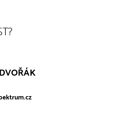
ST?
 DVOŘÁK
spektrum.cz