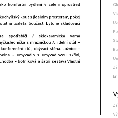
ako komfortní bydlení v zeleni uprostřed
Ok
Vl
 kuchyňský kout s jídelním prostorem, pokoj
Už
tatná toaleta. Součástí bytu je skladovací
Po
e spotřebiči / sklokeramická varná
St
yčka,lednička s mrazničkou /, jídelní stůl +
 konferenční stůl, obývací stěna. Ložnice –
Bu
upelna – umyvadlo s umyvadlovou skříní,
Um
Chodba – botníková a šatní sestava.Vlastní
Zá
En
V
Za
Vý