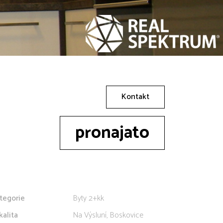
Kontakt
pronajato
tegorie
Byty 2+kk
kalita
Na Výsluní, Boskovice