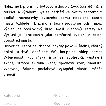
Nabízíme k pronájmu bytovou jednotku 2+kk (cca 69 m2) s
terasou a výtahem. Byt se nachází ve třetím nadzemním
podlaží novostavby bytového domu nedaleko centra
města. Vzhledem k jižní orientaci a prostorné lodžii nabízí
výhled na boskovický hrad. Areál viladomů Terasy Na
Výsluní je koncipován jako komfortní bydlení v zeleni
uprostřed města.
Dispozice:Dispozice: chodba, obytný pokoj + jídelna, obytný
pokoj, kuchyň, oddělené WC, koupelna, sklep, terasa
Vybavenost: kuchyňská linka se spotřebiči, vestavné
skříně, stropní svítidla, vana, sprchový kout, sanitární
vybavení, žaluzie, podlahové vytápění, vlastní měřiče
energií
Kategorie
Byty 2+kk
Lokalita
Boskovice