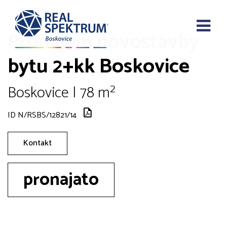
Pronájem novostavby
bytu 2+kk Boskovice
Boskovice | 78 m²
ID N/RSBS/12821/14
Kontakt
pronajato