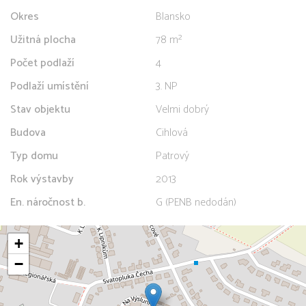
Okres
Blansko
Užitná plocha
78 m²
Počet podlaží
4
Podlaží umístění
3. NP
Stav objektu
Velmi dobrý
Budova
Cihlová
Typ domu
Patrový
Rok výstavby
2013
En. náročnost b.
G (PENB nedodán)
+
−