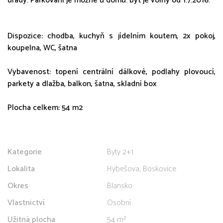
úřady. Parkování je možné u domu. byt je volný od 1.7.2016.
Dispozice: chodba, kuchyň s jídelním koutem, 2x pokoj,
koupelna, WC, šatna
Vybavenost: topení centrální dálkové, podlahy plovoucí,
parkety a dlažba, balkon, šatna, skladní box
Plocha celkem: 54 m2
Kategorie
Byty 2+1
Lokalita
Hybešova, Boskovice
Okres
Blansko
Vlastnictví
Osobní
Užitná plocha
54 m²