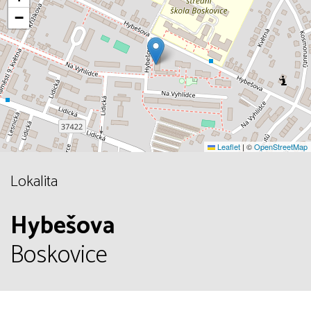
−
Leaflet
|
©
OpenStreetMap
Lokalita
Hybešova
Boskovice