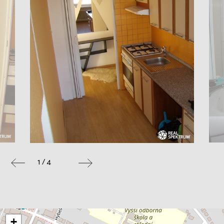
1 / 4
+