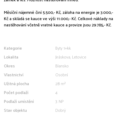
zámek a les. Možnost nastěhování ihned.
Měsíční nájemné činí 5.500,- Kč, záloha na energie je 3.000,-
Kč a skládá se kauce ve výši 11.000,- Kč. Celkové náklady na
nastěhování včetně vratné kauce a provize jsou 29.785,- Kč.
Kategorie
Byty 1+kk
Lokalita
Jiráskova, Letovice
Okres
Blansko
Vlastnictví
Osobní
Užitná plocha
28 m²
Počet podlaží
4
Podlaží umístění
3. NP
Stav objektu
Dobrý