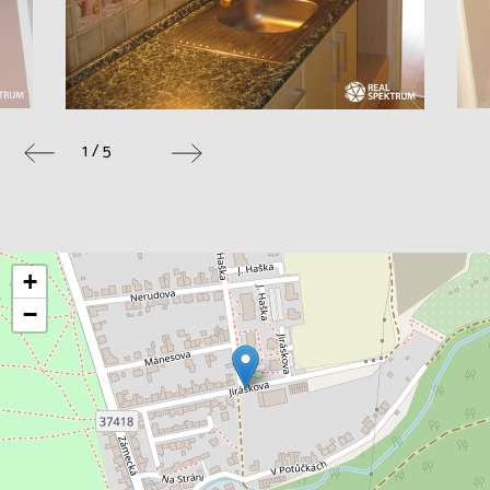
1 / 5
+
−