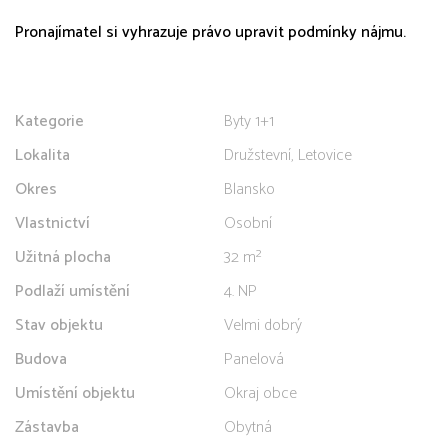
Pronajímatel si vyhrazuje právo upravit podmínky nájmu.
Kategorie
Byty 1+1
Lokalita
Družstevní, Letovice
Okres
Blansko
Vlastnictví
Osobní
Užitná plocha
32 m²
Podlaží umístění
4. NP
Stav objektu
Velmi dobrý
Budova
Panelová
Umístění objektu
Okraj obce
Zástavba
Obytná