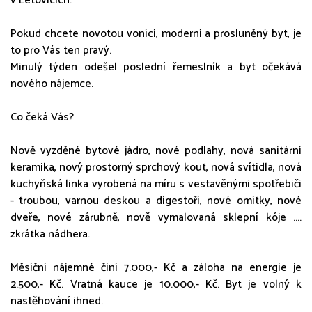
v Letovicích.
Pokud chcete novotou vonící, moderní a prosluněný byt, je
to pro Vás ten pravý.
Minulý týden odešel poslední řemeslník a byt očekává
nového nájemce.
Co čeká Vás?
Nově vyzděné bytové jádro, nové podlahy, nová sanitární
keramika, nový prostorný sprchový kout, nová svítidla, nová
kuchyňská linka vyrobená na míru s vestavěnými spotřebiči
- troubou, varnou deskou a digestoří, nové omítky, nové
dveře, nové zárubně, nově vymalovaná sklepní kóje ....
zkrátka nádhera.
Měsíční nájemné činí 7.000,- Kč a záloha na energie je
2.500,- Kč. Vratná kauce je 10.000,- Kč. Byt je volný k
nastěhování ihned.