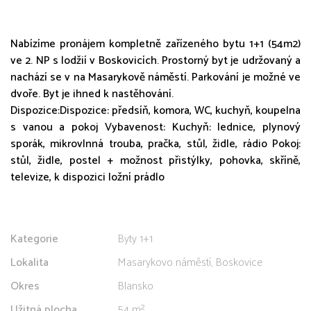
Nabízíme pronájem kompletně zařízeného bytu 1+1 (54m2)
ve 2. NP s lodžií v Boskovicích. Prostorný byt je udržovaný a
nachází se v na Masarykově náměstí. Parkování je možné ve
dvoře. Byt je ihned k nastěhování.
Dispozice:Dispozice: předsíň, komora, WC, kuchyň, koupelna
s vanou a pokoj Vybavenost: Kuchyň: lednice, plynový
sporák, mikrovlnná trouba, pračka, stůl, židle, rádio Pokoj:
stůl, židle, postel + možnost přistýlky, pohovka, skříně,
televize, k dispozici ložní prádlo
Kategorie
Byty 1+1
Lokalita
Masarykovo náměstí, Boskovice
Okres
Blansko
Užitná plocha
54 m²