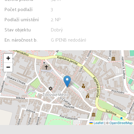
Počet podlaží
3
Podlaží umístění
2. NP
Stav objektu
Dobrý
En. náročnost b.
G (PENB nedodán)
+
−
Leaflet
|
©
OpenStreetMap