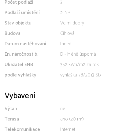
Počet podlaží
3
Podlaží umístění
2. NP
Stav objektu
Velmi dobrý
Budova
Cihlová
Datum nastěhování
Ihned
En. náročnost b.
D - Méně úsporná
Ukazatel ENB
352 kWh/m2 za rok
podle vyhlášky
vyhláška 78/2013 Sb
Vybavení
Výtah
ne
Terasa
ano (20 m²)
Telekomunikace
Internet