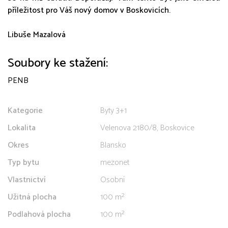
příležitost pro Váš nový domov v Boskovicích.
Libuše Mazalová
Soubory ke stažení:
PENB
Kategorie
Byty 3+1
Lokalita
Velenova 2180/8, Boskovice
Okres
Blansko
Typ bytu
mezonet
Vlastnictví
Osobní
Užitná plocha
100 m²
Podlahová plocha
100 m²