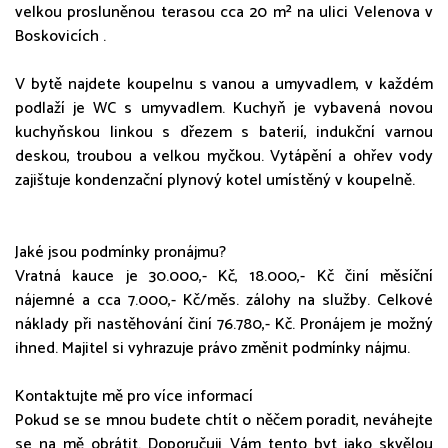
velkou prosluněnou terasou cca 20 m² na ulici Velenova v
Boskovicích .
V bytě najdete koupelnu s vanou a umyvadlem, v každém
podlaží je WC s umyvadlem. Kuchyň je vybavená novou
kuchyňskou linkou s dřezem s baterií, indukční varnou
deskou, troubou a velkou myčkou. Vytápění a ohřev vody
zajištuje kondenzační plynový kotel umístěný v koupelně.
Jaké jsou podmínky pronájmu?
Vratná kauce je 30.000,- Kč, 18.000,- Kč činí měsíční
nájemné a cca 7.000,- Kč/měs. zálohy na služby. Celkové
náklady při nastěhování činí 76.780,- Kč. Pronájem je možný
ihned. Majitel si vyhrazuje právo změnit podmínky nájmu.
Kontaktujte mě pro více informací
Pokud se se mnou budete chtít o něčem poradit, neváhejte
se na mě obrátit. Doporučuji Vám tento byt jako skvělou