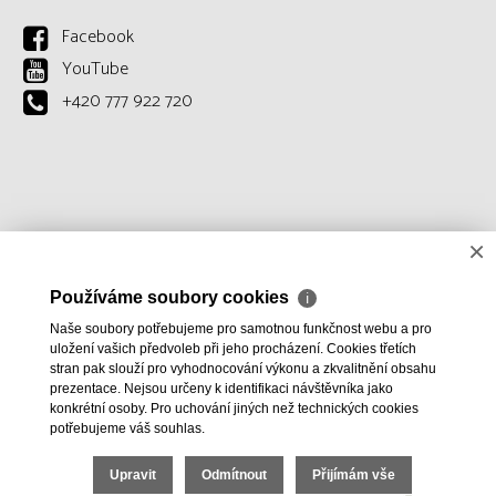
Facebook
YouTube
+420 777 922 720
×
Používáme soubory cookies
ℹ
Naše soubory potřebujeme pro samotnou funkčnost webu a pro
uložení vašich předvoleb při jeho procházení. Cookies třetích
stran pak slouží pro vyhodnocování výkonu a zkvalitnění obsahu
prezentace. Nejsou určeny k identifikaci návštěvníka jako
konkrétní osoby. Pro uchování jiných než technických cookies
potřebujeme váš souhlas.
Upravit
Odmítnout
Přijímám vše