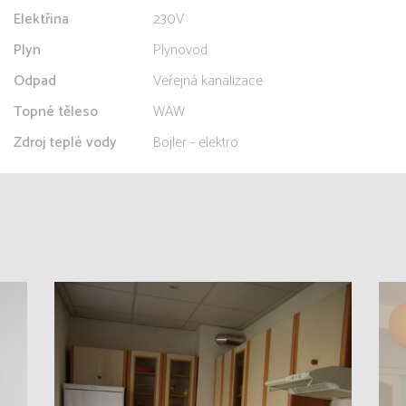
Elektřina
230V
Plyn
Plynovod
Odpad
Veřejná kanalizace
Topné těleso
WAW
Zdroj teplé vody
Bojler - elektro