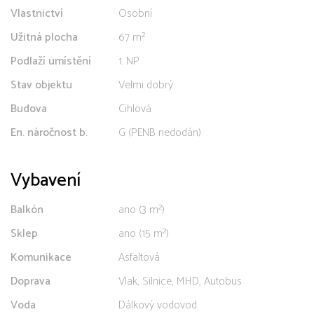
Vlastnictví
Osobní
Užitná plocha
67 m²
Podlaží umístění
1. NP
Stav objektu
Velmi dobrý
Budova
Cihlová
En. náročnost b.
G (PENB nedodán)
Vybavení
Balkón
ano (3 m²)
Sklep
ano (15 m²)
Komunikace
Asfaltová
Doprava
Vlak, Silnice, MHD, Autobus
Voda
Dálkový vodovod