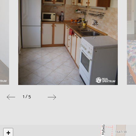
1 / 5
+