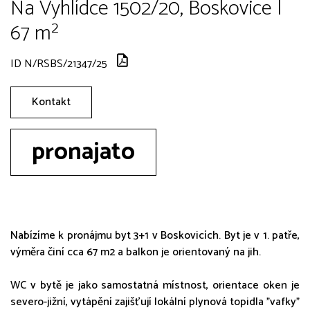
Na Vyhlídce 1502/20, Boskovice |
67 m²
ID N/RSBS/21347/25
Kontakt
pronajato
Nabízíme k pronájmu byt 3+1 v Boskovicích. Byt je v 1. patře,
výměra činí cca 67 m2 a balkon je orientovaný na jih.
WC v bytě je jako samostatná místnost, orientace oken je
severo-jižní, vytápění zajišťují lokální plynová topidla "vafky"