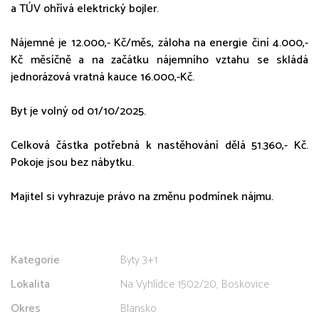
a TÚV ohřívá elektrický bojler.
Nájemné je 12.000,- Kč/měs, záloha na energie činí 4.000,-
Kč měsíčně a na začátku nájemního vztahu se skládá
jednorázová vratná kauce 16.000,-Kč.
Byt je volný od 01/10/2025.
Celková částka potřebná k nastěhování dělá 51.360,- Kč.
Pokoje jsou bez nábytku.
Majitel si vyhrazuje právo na změnu podmínek nájmu.
Kategorie
Byty 3+1
Lokalita
Na Vyhlídce 1502/20, Boskovice
Okres
Blansko