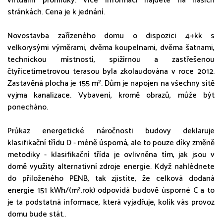
virtuální prohlídky. Více informací najdete na našich
stránkách. Cena je k jednání.
Novostavba zařízeného domu o dispozici 4+kk s
velkorysými výměrami, dvěma koupelnami, dvěma šatnami,
technickou místností, spižírnou a zastřešenou
čtyřicetimetrovou terasou byla zkolaudována v roce 2012.
Zastavěná plocha je 155 m². Dům je napojen na všechny sítě
vyjma kanalizace. Vybavení, kromě obrazů, může být
ponecháno.
Průkaz energetické náročnosti budovy deklaruje
klasifikační třídu D - méně úsporná, ale to pouze díky změně
metodiky - klasifikační třída je ovlivněna tím, jak jsou v
domě využity alternativní zdroje energie. Když nahlédnete
do přiloženého PENB, tak zjistíte, že celková dodaná
energie 151 kWh/(m².rok) odpovídá budově úsporné C a to
je ta podstatná informace, která vyjadřuje, kolik vás provoz
domu bude stát..