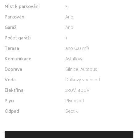
Míst k parkování
3
Parkování
Ano
Garáž
Ano
Počet garáží
1
Terasa
ano (40 m²)
Komunikace
Asfaltová
Doprava
Silnice, Autobus
Voda
Dálkový vodovod
Elektřina
230V, 400V
Plyn
Plynovod
Odpad
Septik