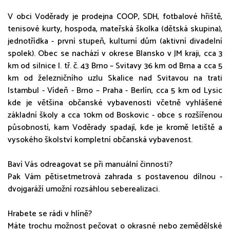
V obci Voděrady je prodejna COOP, SDH, fotbalové hřiště,
tenisové kurty, hospoda, mateřská školka (dětská skupina),
jednotřídka - první stupeň, kulturní dům (aktivní divadelní
spolek). Obec se nachází v okrese Blansko v JM kraji, cca 3
km od silnice I. tř. č. 43 Brno – Svitavy 36 km od Brna a cca 5
km od železničního uzlu Skalice nad Svitavou na trati
Istambul - Vídeň - Brno – Praha - Berlín, cca 5 km od Lysic
kde je většina občanské vybavenosti včetně vyhlášené
základní školy a cca 10km od Boskovic - obce s rozšířenou
působností, kam Voděrady spadají, kde je kromě letiště a
vysokého školství kompletní občanská vybavenost.
Baví Vás odreagovat se při manuální činnosti?
Pak Vám pětisetmetrová zahrada s postavenou dílnou -
dvojgaráží umožní rozsáhlou seberealizaci.
Hrabete se rádi v hlíně?
Máte trochu možnost pečovat o okrasné nebo zemědělské