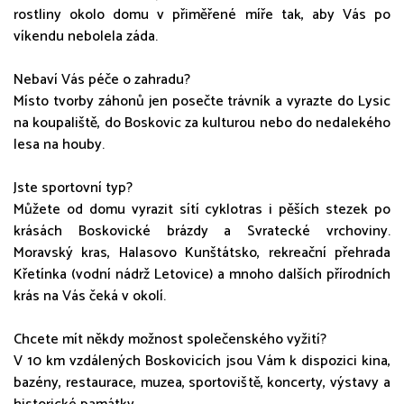
rostliny okolo domu v přiměřené míře tak, aby Vás po
víkendu nebolela záda.
Nebaví Vás péče o zahradu?
Místo tvorby záhonů jen posečte trávník a vyrazte do Lysic
na koupaliště, do Boskovic za kulturou nebo do nedalekého
lesa na houby.
Jste sportovní typ?
Můžete od domu vyrazit sítí cyklotras i pěších stezek po
krásách Boskovické brázdy a Svratecké vrchoviny.
Moravský kras, Halasovo Kunštátsko, rekreační přehrada
Křetínka (vodní nádrž Letovice) a mnoho dalších přírodních
krás na Vás čeká v okolí.
Chcete mít někdy možnost společenského vyžití?
V 10 km vzdálených Boskovicích jsou Vám k dispozici kina,
bazény, restaurace, muzea, sportoviště, koncerty, výstavy a