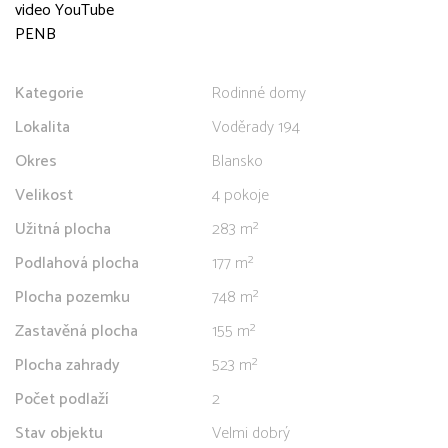
video YouTube
PENB
Kategorie
Rodinné domy
Lokalita
Voděrady 194
Okres
Blansko
Velikost
4 pokoje
Užitná plocha
283 m²
Podlahová plocha
177 m²
Plocha pozemku
748 m²
Zastavěná plocha
155 m²
Plocha zahrady
523 m²
Počet podlaží
2
Stav objektu
Velmi dobrý