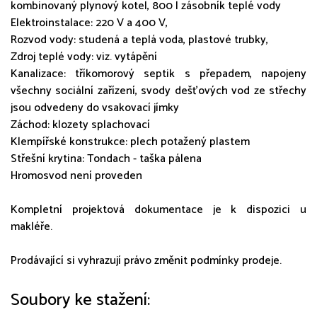
kombinovaný plynový kotel, 800 l zásobník teplé vody
Elektroinstalace: 220 V a 400 V,
Rozvod vody: studená a teplá voda, plastové trubky,
Zdroj teplé vody: viz. vytápění
Kanalizace: tříkomorový septik s přepadem, napojeny
všechny sociální zařízení, svody dešťových vod ze střechy
jsou odvedeny do vsakovací jímky
Záchod: klozety splachovací
Klempířské konstrukce: plech potažený plastem
Střešní krytina: Tondach - taška pálena
Hromosvod není proveden
Kompletní projektová dokumentace je k dispozici u
makléře.
Prodávající si vyhrazují právo změnit podmínky prodeje.
Soubory ke stažení: