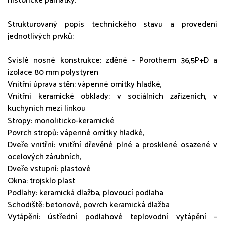
historické památky.
Strukturovaný popis technického stavu a provedení
jednotlivých prvků:
Svislé nosné konstrukce: zděné - Porotherm 36,5P+D a
izolace 80 mm polystyren
Vnitřní úprava stěn: vápenné omítky hladké,
Vnitřní keramické obklady: v sociálních zařízeních, v
kuchyních mezi linkou
Stropy: monoliticko-keramické
Povrch stropů: vápenné omítky hladké,
Dveře vnitřní: vnitřní dřevěné plné a prosklené osazené v
ocelových zárubních,
Dveře vstupní: plastové
Okna: trojsklo plast
Podlahy: keramická dlažba, plovoucí podlaha
Schodiště: betonové, povrch keramická dlažba
Vytápění: ústřední podlahové teplovodní vytápění –