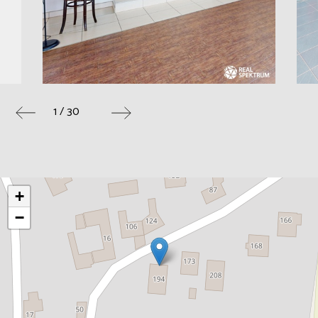
1 / 30
+
−