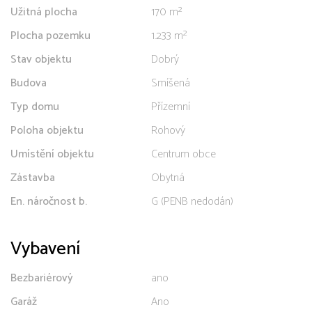
Užitná plocha
170 m²
Plocha pozemku
1.233 m²
Stav objektu
Dobrý
Budova
Smíšená
Typ domu
Přízemní
Poloha objektu
Rohový
Umístění objektu
Centrum obce
Zástavba
Obytná
En. náročnost b.
G (PENB nedodán)
Vybavení
Bezbariérový
ano
Garáž
Ano