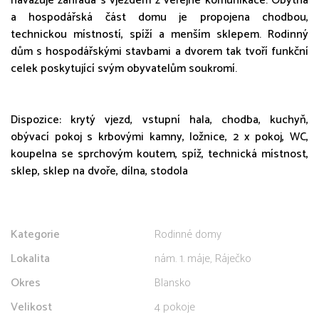
navazuje zahrada s vjezdem z veřejné komunikace. Obytná
a hospodářská část domu je propojena chodbou,
technickou místností, spíží a menším sklepem. Rodinný
dům s hospodářskými stavbami a dvorem tak tvoří funkční
celek poskytující svým obyvatelům soukromí.
Dispozice: krytý vjezd, vstupní hala, chodba, kuchyň,
obývací pokoj s krbovými kamny, ložnice, 2 x pokoj, WC,
koupelna se sprchovým koutem, spíž, technická místnost,
sklep, sklep na dvoře, dílna, stodola
Kategorie
Rodinné domy
Lokalita
nám. 1. máje, Ráječko
Okres
Blansko
Velikost
4 pokoje