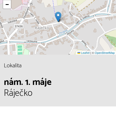
−
Leaflet
|
©
OpenStreetMap
Lokalita
nám. 1. máje
Ráječko