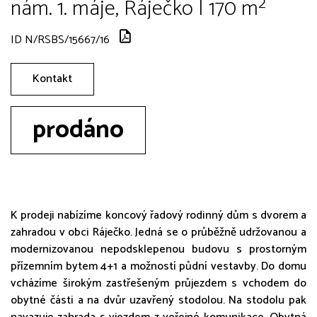
nám. 1. máje, Ráječko | 170 m²
ID N/RSBS/15667/16
Kontakt
prodáno
K prodeji nabízíme koncový řadový rodinný dům s dvorem a
zahradou v obci Ráječko. Jedná se o průběžně udržovanou a
modernizovanou nepodsklepenou budovu s prostorným
přízemním bytem 4+1 a možností půdní vestavby. Do domu
vcházíme širokým zastřešeným průjezdem s vchodem do
obytné části a na dvůr uzavřený stodolou. Na stodolu pak