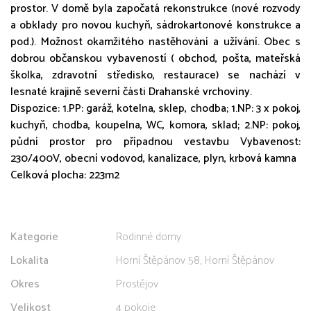
prostor. V domě byla započatá rekonstrukce (nové rozvody
a obklady pro novou kuchyň, sádrokartonové konstrukce a
pod.). Možnost okamžitého nastěhování a užívání. Obec s
dobrou občanskou vybaveností ( obchod, pošta, mateřská
školka, zdravotní středisko, restaurace) se nachází v
lesnaté krajině severní části Drahanské vrchoviny.
Dispozice: 1.PP: garáž, kotelna, sklep, chodba; 1.NP: 3 x pokoj,
kuchyň, chodba, koupelna, WC, komora, sklad; 2.NP: pokoj,
půdní prostor pro případnou vestavbu Vybavenost:
230/400V, obecní vodovod, kanalizace, plyn, krbová kamna
Celková plocha: 223m2
Kategorie
Rodinné domy
Lokalita
Horní Štěpánov 58, Horní Štěpánov
Okres
Prostějov
Velikost
4 pokoje