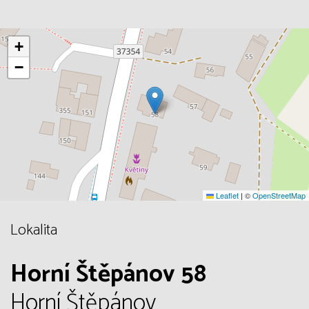
+
−
Leaflet
|
©
OpenStreetMap
Lokalita
Horní Štěpánov 58
Horní Štěpánov