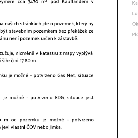
 výměře cca 3470 m² pod Kauflandem v
Ka
Lo
na našich stránkách jde o pozemek, který by
Ok
l být stavebním pozemkem bez překážek ze
Pl
lánu není pozemek určen k zástavbě.
 zužuje, nicméně v katastru z mapy vyplývá,
šíře činí 17,80 m.
ku je možné - potvrzeno Gas Net, situace
k je možné - potvrzeno EDG, situace jest
100 m od pozemku je možné - potvrzeno
e jeví vlastní ČOV nebo jímka.