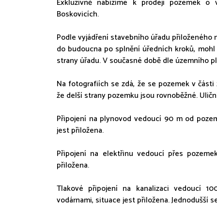
Exkluzivně nabízíme k prodeji pozemek o
Boskovicích.
Podle vyjádření stavebního úřadu přiloženého 
do budoucna po splnění úředních kroků, moh
strany úřadu. V současné době dle územního p
Na fotografiích se zdá, že se pozemek v části
že delší strany pozemku jsou rovnoběžné. Uliční 
Připojení na plynovod vedoucí 90 m od pozem
jest přiložena.
Připojení na elektřinu vedoucí přes pozeme
přiložena.
Tlakové připojení na kanalizaci vedoucí 
vodárnami, situace jest přiložena. Jednodušší s