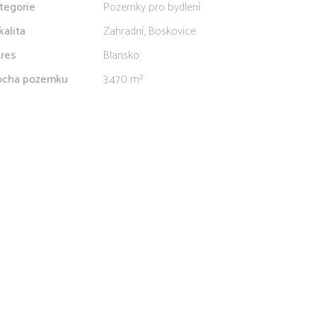
tegorie
Pozemky pro bydlení
kalita
Zahradní, Boskovice
res
Blansko
ocha pozemku
3.470 m²