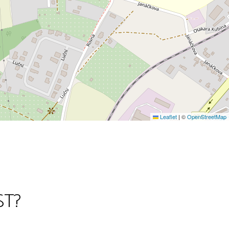
Leaflet
|
©
OpenStreetMap
ST?