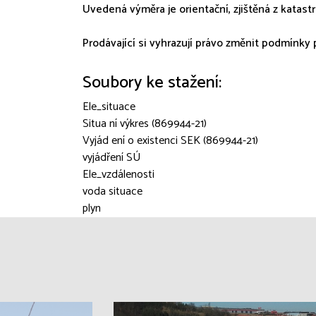
Uvedená výměra je orientační, zjištěná z katast
Prodávající si vyhrazují právo změnit podmínky 
Soubory ke stažení:
Ele_situace
Situa ní výkres (869944-21)
Vyjád ení o existenci SEK (869944-21)
vyjádření SÚ
Ele_vzdálenosti
voda situace
plyn