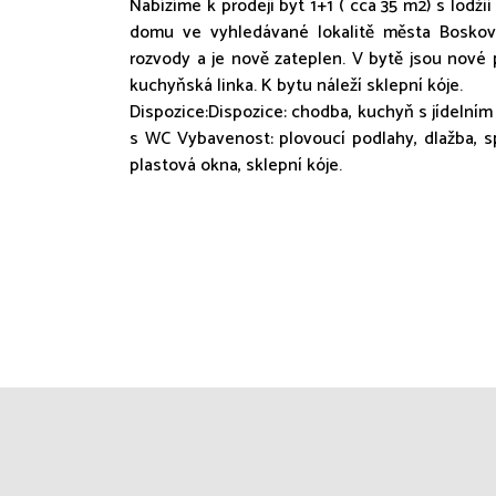
Nabízíme k prodeji byt 1+1 ( cca 35 m2) s lodž
domu ve vyhledávané lokalitě města Boskov
rozvody a je nově zateplen. V bytě jsou nov
kuchyňská linka. K bytu náleží sklepní kóje.
Dispozice:Dispozice: chodba, kuchyň s jídelní
s WC Vybavenost: plovoucí podlahy, dlažba, sp
plastová okna, sklepní kóje.