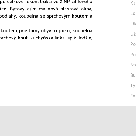
ií po celkové rekonstrukci ve 2 NP cihlového
Ka
ice. Bytový dům má nová plastová okna,
Lo
é podlahy, koupelna se sprchovým koutem a
Ok
m koutem, prostorný obývací pokoj, koupelna
Už
rchový kout, kuchyňská linka, spíž, lodžie,
Po
Po
St
Bu
Ty
En