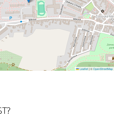
Leaflet
|
©
OpenStreetMap
ST?