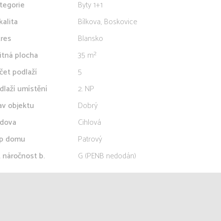
tegorie
Byty 1+1
kalita
Bílkova, Boskovice
res
Blansko
itná plocha
35 m²
čet podlaží
5
dlaží umístění
2. NP
av objektu
Dobrý
dova
Cihlová
p domu
Patrový
. náročnost b.
G (PENB nedodán)