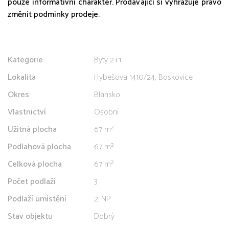
pouze informativní charakter. Prodávající si vyhrazuje právo
změnit podmínky prodeje.
Kategorie
Byty 2+1
Lokalita
Hybešova 1410/24, Boskovice
Okres
Blansko
Vlastnictví
Osobní
Užitná plocha
67 m²
Podlahová plocha
67 m²
Celková plocha
67 m²
Počet podlaží
3
Podlaží umístění
2. NP
Stav objektu
Dobrý