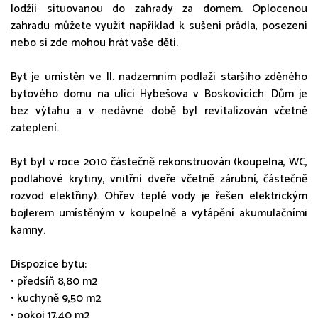
lodžii situovanou do zahrady za domem. Oplocenou
zahradu můžete využít například k sušení prádla, posezení
nebo si zde mohou hrát vaše děti.
Byt je umístěn ve II. nadzemním podlaží staršího zděného
bytového domu na ulici Hybešova v Boskovicích. Dům je
bez výtahu a v nedávné době byl revitalizován včetně
zateplení.
Byt byl v roce 2010 částečně rekonstruován (koupelna, WC,
podlahové krytiny, vnitřní dveře včetně zárubní, částečně
rozvod elektřiny). Ohřev teplé vody je řešen elektrickým
bojlerem umístěným v koupelně a vytápění akumulačními
kamny.
Dispozice bytu:
• předsíň 8,80 m2
• kuchyně 9,50 m2
• pokoj 17,40 m2