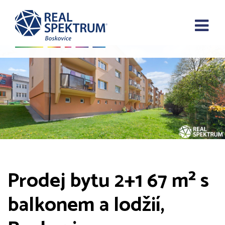
Prodej bytu 2+1 67 m² s
balkonem a lodžií,