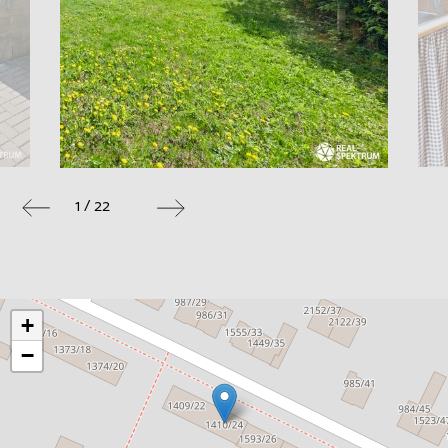
1 / 22
+
−