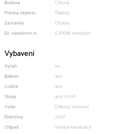
Budova
Cihlová
Poloha objektu
Řadový
Zástavba
Obytná
En. náročnost b.
G (PENB nedodán)
Vybavení
Výtah
ne
Balkón
ano
Lodžie
ano
Sklep
ano (11 m²)
Voda
Dálkový vodovod
Elektřina
230V
Odpad
Veřejná kanalizace