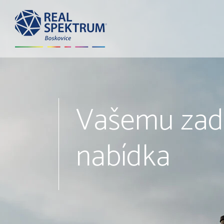
Vašemu zad
nabídka