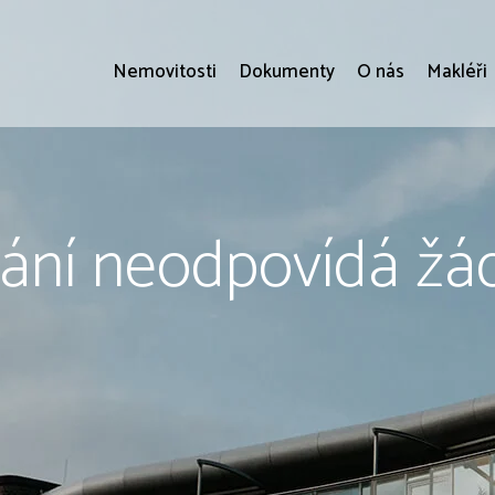
Nemovitosti
Dokumenty
O nás
Makléři
ání neodpovídá žá