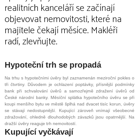
realitních kanceláří se začínají
objevovat nemovitosti, které na
majitele čekají měsíce. Makléři
radí, zlevňujte.
Hypoteční trh se propadá
Na trhu s hypotečními úvěry byl zaznamenán meziroční pokles o
tři čtvrtiny. Důvodem je ochlazení poptávky, přísnější podmínky
bank při schvalování úvěrů a samozřejmě zdražení úvěrů od
České národní banky. Měsíční splátka hypotečního úvěru se při
koupi menšího bytu ve městě šplhá nad dvacet tisíc korun, úvěry
se stávají nedostupnější. Kupující zároveň vnímají všeobecné
zdražování, ohledně dlouhodobých závazků jsou opatrnější. Na
dražší úvěry reaguje trh nemovitostí.
Kupující vyčkávají