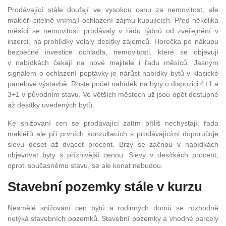
Prodávající stále doufají ve vysokou cenu za nemovitost, ale
makléři citelně vnímají ochlazení zájmu kupujících. Před několika
měsíci se nemovitosti prodávaly v řádu týdnů od zveřejnění v
inzerci, na prohlídky volaly desítky zájemců. Horečka po nákupu
bezpečné investice ochladla, nemovitosti, které se objevují
v nabídkách čekají na nové majitele i řadu měsíců. Jasným
signálem o ochlazení poptávky je nárůst nabídky bytů v klasické
panelové výstavbě. Roste počet nabídek na byty o dispozici 4+1 a
3+1 v původním stavu. Ve větších městech už jsou opět dostupné
až desítky uvedených bytů.
Ke snižovaní cen se prodávající zatím příliš nechystají, řada
makléřů ale při prvních konzultacích s prodávajícími doporučuje
slevu deset až dvacet procent. Brzy se začnou v nabídkách
objevovat byty s příznivější cenou. Slevy v desítkách procent,
oproti současnému stavu, se ale konat nebudou.
Stavební pozemky stále v kurzu
Nesmělé snižování cen bytů a rodinných domů se rozhodně
netýká stavebních pozemků. Stavební pozemky a vhodné parcely