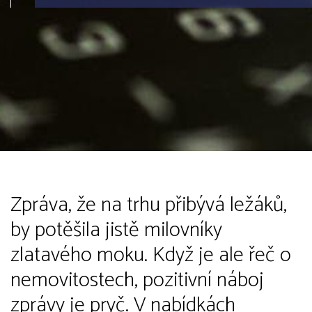
Zpráva, že na trhu přibývá ležáků,
by potěšila jistě milovníky
zlatavého moku. Když je ale řeč o
nemovitostech, pozitivní náboj
zprávy je pryč. V nabídkách