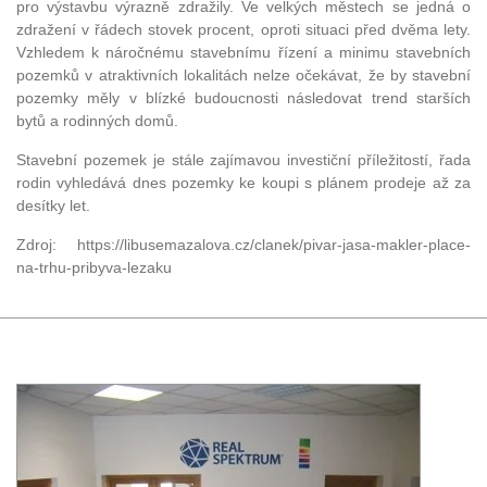
pro výstavbu výrazně zdražily. Ve velkých městech se jedná o
zdražení v řádech stovek procent, oproti situaci před dvěma lety.
Vzhledem k náročnému stavebnímu řízení a minimu stavebních
pozemků v atraktivních lokalitách nelze očekávat, že by stavební
pozemky měly v blízké budoucnosti následovat trend starších
bytů a rodinných domů.
Stavební pozemek je stále zajímavou investiční příležitostí, řada
rodin vyhledává dnes pozemky ke koupi s plánem prodeje až za
desítky let.
Zdroj: https://libusemazalova.cz/clanek/pivar-jasa-makler-place-
na-trhu-pribyva-lezaku