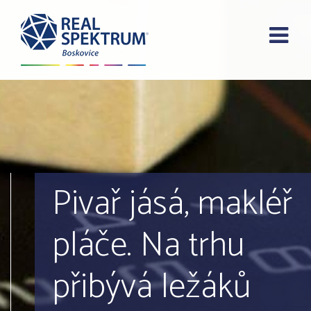
Pivař jásá, makléř
pláče. Na trhu
přibývá ležáků