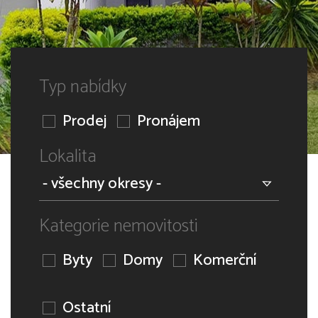
Typ nabídky
Prodej
Pronájem
Lokalita
Kategorie nemovitosti
Byty
Domy
Komerční
Ostatní