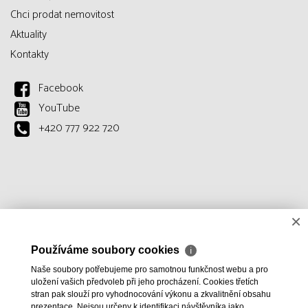
Chci prodat nemovitost
Aktuality
Kontakty
Facebook
YouTube
+420 777 922 720
×
Používáme soubory cookies
ℹ
Naše soubory potřebujeme pro samotnou funkčnost webu a pro
uložení vašich předvoleb při jeho procházení. Cookies třetích
stran pak slouží pro vyhodnocování výkonu a zkvalitnění obsahu
prezentace. Nejsou určeny k identifikaci návštěvníka jako