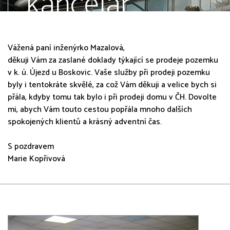
kancelář,
správa
Vážená paní inženýrko Mazalová,
děkuji Vám za zaslané doklady týkající se prodeje pozemku
nemovitostí
v k. ú. Újezd u Boskovic. Vaše služby při prodeji pozemku
byly i tentokráte skvělé, za což Vám děkuji a velice bych si
přála, kdyby tomu tak bylo i při prodeji domu v ČH. Dovolte
mi, abych Vám touto cestou popřála mnoho dalších
spokojených klientů a krásný adventní čas.
S pozdravem
Marie Kopřivová